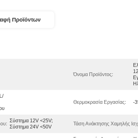
ραφή Προϊόντων
Ε
1
Όνομα Προϊόντος:
Εγ
Η
L/
Θερμοκρασία Εργασίας:
-
ου
Σύστημα 12V <25V; 
ου:
Τάση Ανάκτησης Χαμηλής Ισχ
Σύστημα 24V <50V