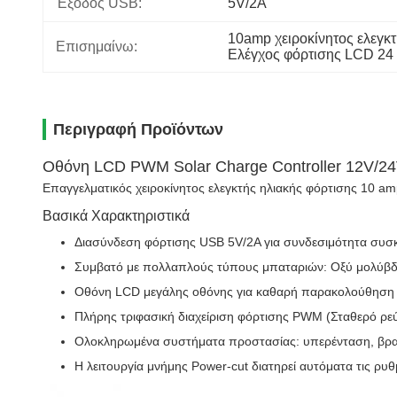
Έξοδος USB:
5V/2A
10amp χειροκίνητος ελεγκ
Επισημαίνω:
Ελέγχος φόρτισης LCD 24 
Περιγραφή Προϊόντων
Οθόνη LCD PWM Solar Charge Controller 12V/2
Επαγγελματικός χειροκίνητος ελεγκτής ηλιακής φόρτισης 10 am
Βασικά Χαρακτηριστικά
Διασύνδεση φόρτισης USB 5V/2A για συνδεσιμότητα συσ
Συμβατό με πολλαπλούς τύπους μπαταριών: Οξύ μολύβδου
Οθόνη LCD μεγάλης οθόνης για καθαρή παρακολούθηση
Πλήρης τριφασική διαχείριση φόρτισης PWM (Σταθερό ρε
Ολοκληρωμένα συστήματα προστασίας: υπερένταση, βραχ
Η λειτουργία μνήμης Power-cut διατηρεί αυτόματα τις ρυθ