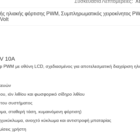
Συσκευασία Λεπτομέρειες:
Χ
τής ηλιακής φόρτισης PWM
, 
Συμπληρωματικός χειροκίνητος PWM
Volt
4V 10A
p PWM με οθόνη LCD, σχεδιασμένος για αποτελεσματική διαχείριση ηλι
κευών
, ιόν λιθίου και φωσφορικό σίδηρο λιθίου
 του συστήματος
ύμα, σταθερή τάση, κυμαινόμενη φόρτιση)
υκύκλωμα, ανοιχτό κύκλωμα και αντιστροφή μπαταρίας
μίσεις χρήστη