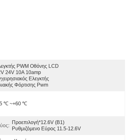
λεγκτής PWM Οθόνης LCD 
2V 24V 10A 10amp 
χειρησιακός Ελεγκτής 
λιακής Φόρτισης Pwm
35 ℃ ~+60 ℃
Προεπιλογή*12.6V (B1) 
ύος:
Ρυθμιζόμενο Εύρος 11.5-12.6V