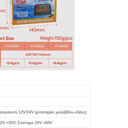
ανίχνευση 12V/24V (μπαταρίες μολύβδου-οξέος)
2V <25V; Σύστημα 24V <50V