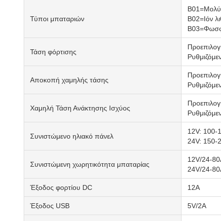
B01=Μολύβ
Τύποι μπαταριών
B02=Ιόν λι
B03=Φωσφο
Προεπιλογή
Τάση φόρτισης
Ρυθμιζόμεν
Προεπιλογή
Αποκοπή χαμηλής τάσης
Ρυθμιζόμεν
Προεπιλογή
Χαμηλή Τάση Ανάκτησης Ισχύος
Ρυθμιζόμεν
12V: 100-
Συνιστώμενο ηλιακό πάνελ
24V: 150-
12V/24-80
Συνιστώμενη χωρητικότητα μπαταρίας
24V/24-80
Έξοδος φορτίου DC
12Α
Έξοδος USB
5V/2A