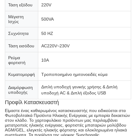
Τάση εξόδου
220V
Μέγιστη
500VA
Ισχύς
Συχνότητα
50 HZ
Τάση εισόδου
AC220V~230V
Ρεύμα
10Α
φορτιστή
Κυματομορφή
Τροποποιημένο ημιτονοειδές κύμα
Διπλή υποδοχή γενικής χρήσης & Διπλή
Διαμόρφωση
υποδοχής
υποδοχή AC & Διπλή έξοδος USB
Προφίλ Κατασκευαστή
Είμαστε ένας καθιερωμένος κατασκευαστής που ειδικεύεται στα
Φωτοβολταϊκά Προϊόντα Ηλιακής Ενέργειας με εμπειρία δεκαετιών
στον κλάδο. Το χαρτοφυλάκιο προϊόντων μας περιλαμβάνει
μετατροπείς ηλιακής ενέργειας, φορτιστές μπαταριών μολύβδου
AGM/GEL, ελεγκτές ηλιακής φόρτισης και ολοκληρωμένα ηλιακά
συστήματα. Τα προϊόντα της μάρκας Sunchonglic