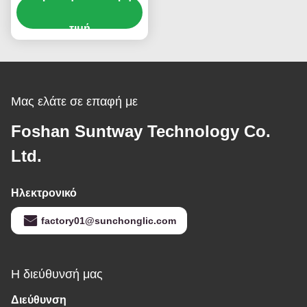
φορτιστή για αξιόπιστη
μετατροπή DC σε AC
τιμή
Μας ελάτε σε επαφή με
Foshan Suntway Technology Co.
Ltd.
Ηλεκτρονικό
factory01@sunchonglic.com
Η διεύθυνσή μας
Διεύθυνση