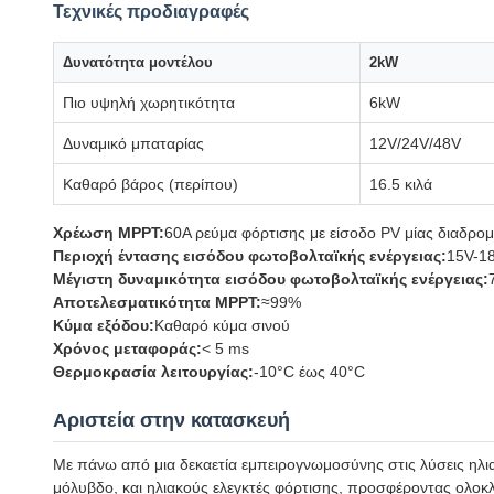
Τεχνικές προδιαγραφές
Δυνατότητα μοντέλου
2kW
Πιο υψηλή χωρητικότητα
6kW
Δυναμικό μπαταρίας
12V/24V/48V
Καθαρό βάρος (περίπου)
16.5 κιλά
Χρέωση MPPT:
60A ρεύμα φόρτισης με είσοδο PV μίας διαδρομ
Περιοχή έντασης εισόδου φωτοβολταϊκής ενέργειας:
15V-18
Μέγιστη δυναμικότητα εισόδου φωτοβολταϊκής ενέργειας:
Αποτελεσματικότητα MPPT:
≈99%
Κύμα εξόδου:
Καθαρό κύμα σινού
Χρόνος μεταφοράς:
< 5 ms
Θερμοκρασία λειτουργίας:
-10°C έως 40°C
Αριστεία στην κατασκευή
Με πάνω από μια δεκαετία εμπειρογνωμοσύνης στις λύσεις ηλι
μόλυβδο, και ηλιακούς ελεγκτές φόρτισης, προσφέροντας ολοκλη