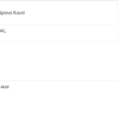
άρτινο Κουτί
έας
, 
ς 4kW