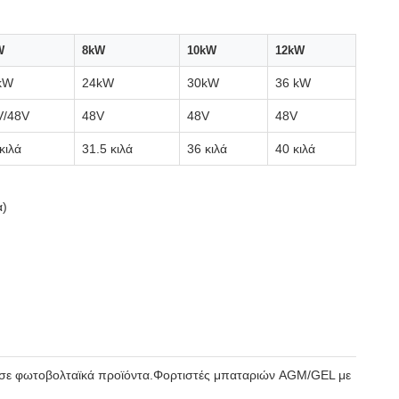
W
8kW
10kW
12kW
kW
24kW
30kW
36 kW
V/48V
48V
48V
48V
κιλά
31.5 κιλά
36 κιλά
40 κιλά
α)
αι σε φωτοβολταϊκά προϊόντα.Φορτιστές μπαταριών AGM/GEL με