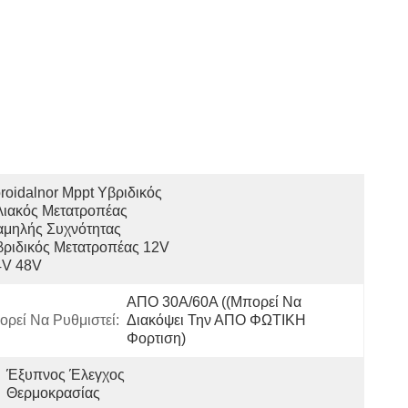
roidalnor Mppt Υβριδικός 
ιακός Μετατροπέας 
μηλής Συχνότητας 
ριδικός Μετατροπέας 12V 
4V 48V 
ΑΠΟ 30A/60A ((μπορεί Να 
ρεί Να Ρυθμιστεί:
Διακόψει Την ΑΠΟ ΦΩΤΙΚΗ 
Φορτιση)
Έξυπνος Έλεγχος 
Θερμοκρασίας