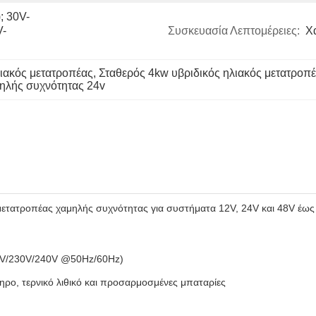
; 30V-
V-
Συσκευασία Λεπτομέρειες:
Χ
ιακός μετατροπέας
, 
Σταθερός 4kw υβριδικός ηλιακός μετατροπ
ηλής συχνότητας 24v
 μετατροπέας χαμηλής συχνότητας για συστήματα 12V, 24V και 48V έω
20V/230V/240V @50Hz/60Hz)
ηρο, τερνικό λιθικό και προσαρμοσμένες μπαταρίες