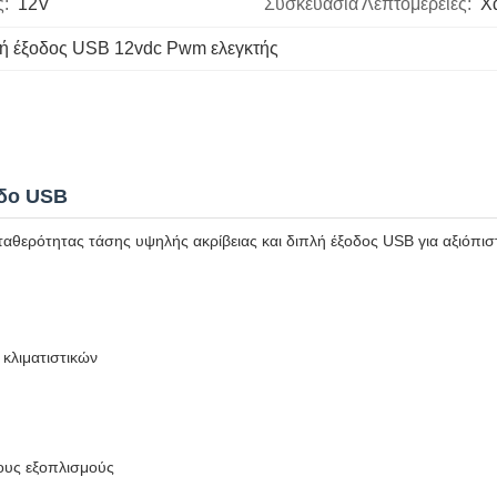
ς:
12V
Συσκευασία Λεπτομέρειες:
Χ
ή έξοδος USB 12vdc Pwm ελεγκτής
οδο USB
θερότητας τάσης υψηλής ακρίβειας και διπλή έξοδος USB για αξιόπιστη
κλιματιστικών
ους εξοπλισμούς