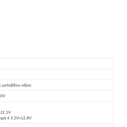
ς μολύβδου-οξέος
50V
=11.1V
ιρά 4 3.2V=12,8V