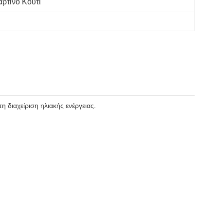
άρτινο Κουτί
 διαχείριση ηλιακής ενέργειας.