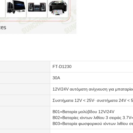
FT-D1230
30Α
12V/24V αυτόματη ανίχνευση για μπαταρίε
Συστήματα 12V < 25V· συστήματα 24V < 
Β01=Βαταρία μολύβδου 12V/24V
Β02=Βαταρίες ιόντων λιθίου 3 σειράς 3.7V
Β03=Βαταρία φωσφορικού ιόντων λιθίου σε