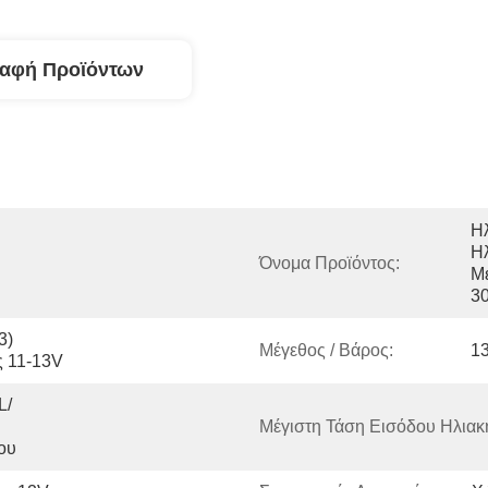
ραφή Προϊόντων
Η
Ηλ
Όνομα Προϊόντος:
Με
3
) 
Μέγεθος / Βάρος:
1
ς 11-13V
L/
Μέγιστη Τάση Εισόδου Ηλιακ
ου