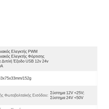
λιακός Ελεγκτής PWM 
ιακός Ελεγκτής Φόρτισης 
 Διπλή Έξοδο USB 12v 24v 
0A
33x75x33mm/152g
Σύστημα 12V <25V; 
ής Φωτοβολταϊκής Εισόδου:
Σύστημα 24V <50V