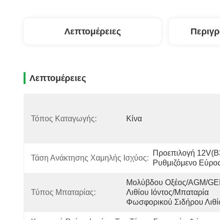
Λεπτομέρειες
Περιγ
Λεπτομέρειες
Τόπος Καταγωγής:
Κίνα
Προεπιλογή 12V(B3
Τάση Ανάκτησης Χαμηλής Ισχύος:
Ρυθμιζόμενο Εύρο
Μολύβδου Οξέος/AGM/GE
Τύπος Μπαταρίας:
Λιθίου Ιόντος/μπαταρία 
Φωσφορικού Σιδήρου Λιθί