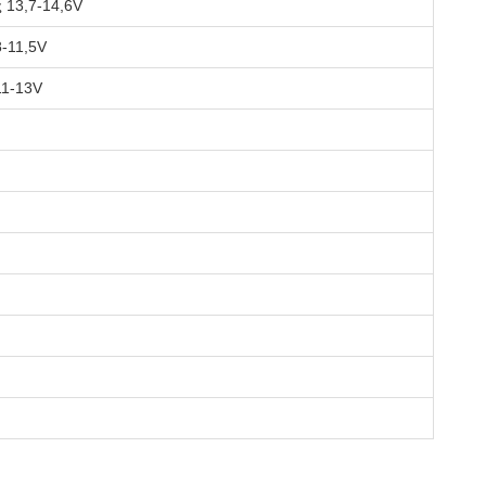
ς 13,7-14,6V
8-11,5V
11-13V