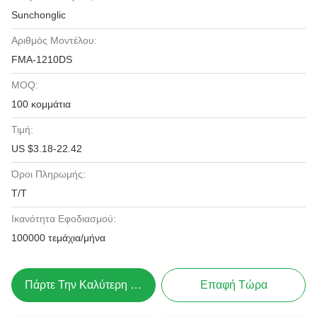
Sunchonglic
Αριθμός Μοντέλου:
FMA-1210DS
MOQ:
100 κομμάτια
Τιμή:
US $3.18-22.42
Όροι Πληρωμής:
Τ/Τ
Ικανότητα Εφοδιασμού:
100000 τεμάχια/μήνα
Πάρτε Την Καλύτερη Τιμή
Επαφή Τώρα