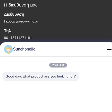
Η διεύθυνσή μας
Διεύθυνση
Γκουανγκντόνγκ, Κίνα
Τηλ.
86--13711271181
Sunchonglic
2:41 AM
Πολιτική μυστικότητας
|
Sitemap
Καλή ποιότητα της Κίνας τροποποιημένος αναστροφέας κυμάτων
Good day, what product are you looking for?
ημιτόνου Προμηθευτής. Πνευματικά δικαιώματα © -2026 Foshan
Suntway Technology Co. Ltd. . Διατηρούνται όλα τα πνευματικά
δικαιώματα.