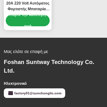
20A 220 Volt Αυτόματος
Φορτιστής Μπαταρίας
AGM GEL με Έλεγχο
Πάρτε την καλύτερη
Θερμοκρασίας και
Ψηφιακή Οθόνη για
τιμή
Μπαταρίες Μολύβδου-
Οξέος Αυτοκινήτων
Μας ελάτε σε επαφή με
Foshan Suntway Technology Co.
Ltd.
Ηλεκτρονικό
factory01@sunchonglic.com