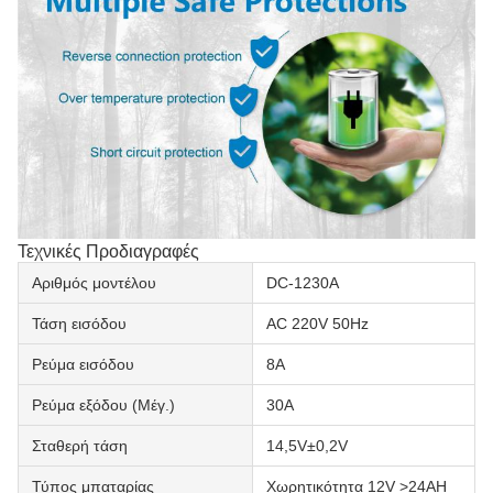
Τεχνικές Προδιαγραφές
Αριθμός μοντέλου
DC-1230A
Τάση εισόδου
AC 220V 50Hz
Ρεύμα εισόδου
8Α
Ρεύμα εξόδου (Μέγ.)
30Α
Σταθερή τάση
14,5V±0,2V
Τύπος μπαταρίας
Χωρητικότητα 12V >24AH