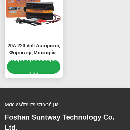
20A 220 Volt Αυτόματος
Φορτιστής Μπαταρίας
AGM GEL με Έλεγχο
Πάρτε την καλύτερη
Θερμοκρασίας και
Ψηφιακή Οθόνη για
τιμή
Μπαταρίες Μολύβδου-
Οξέος Αυτοκινήτων
Μας ελάτε σε επαφή με
Foshan Suntway Technology Co.
Ltd.