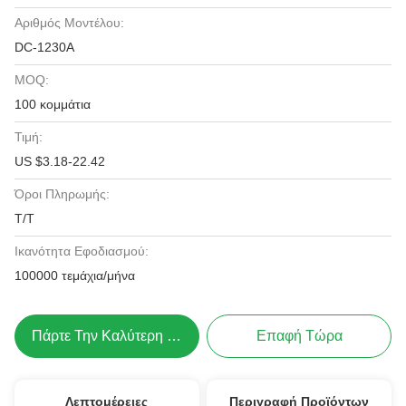
Αριθμός Μοντέλου:
DC-1230A
MOQ:
100 κομμάτια
Τιμή:
US $3.18-22.42
Όροι Πληρωμής:
Τ/Τ
Ικανότητα Εφοδιασμού:
100000 τεμάχια/μήνα
Πάρτε Την Καλύτερη Τιμή
Επαφή Τώρα
Λεπτομέρειες
Περιγραφή Προϊόντων