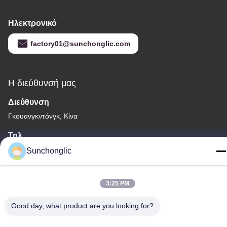
Ηλεκτρονικό
factory01@sunchonglic.com
Η διεύθυνσή μας
Διεύθυνση
Γκουανγκντόνγκ, Κίνα
Τηλ.
86--13711271181
Sunchonglic
3:25 PM
Good day, what product are you looking for?
Πολιτική μυστικότητας
|
Sitemap
Καλή ποιότητα της Κίνας τροποποιημένος αναστροφέας κυμάτων