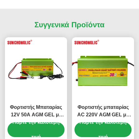
Συγγενικά Προϊόντα
Φορτιστής Μπαταρίας
Φορτιστής μπαταρίας
12V 50A AGM GEL με
AC 220V AGM GEL με
Τετραβάθμια Φόρτιση
Πάρτε την καλύτερη
τετραβάθμια φόρτιση
Πάρτε την καλύτερη
και Αντιστάθμιση
και έξοδο 12V 30A για
Θερμοκρασίας για
τιμή
μπαταρίες μολύβδου-
τιμή