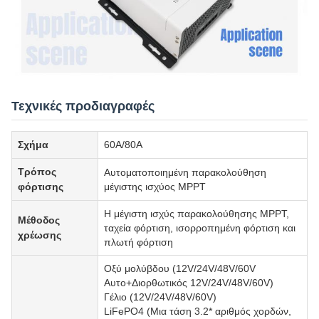
Τεχνικές προδιαγραφές
Σχήμα
60A/80A
Τρόπος
Αυτοματοποιημένη παρακολούθηση
φόρτισης
μέγιστης ισχύος MPPT
Η μέγιστη ισχύς παρακολούθησης MPPT,
Μέθοδος
ταχεία φόρτιση, ισορροπημένη φόρτιση και
χρέωσης
πλωτή φόρτιση
Οξύ μολύβδου (12V/24V/48V/60V
Αυτο+Διορθωτικός 12V/24V/48V/60V)
Γέλιο (12V/24V/48V/60V)
LiFePO4 (Μια τάση 3.2* αριθμός χορδών,