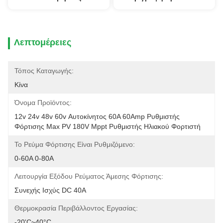
Λεπτομέρειες
Τόπος Καταγωγής:
Κίνα
Όνομα Προϊόντος:
12v 24v 48v 60v Αυτοκίνητος 60A 60Amp Ρυθμιστής 
Φόρτισης Max PV 180V Mppt Ρυθμιστής Ηλιακού Φορτιστή
Το Ρεύμα Φόρτισης Είναι Ρυθμιζόμενο:
0-60A 0-80A
Λειτουργία Εξόδου Ρεύματος Άμεσης Φόρτισης:
Συνεχής Ισχύς DC 40A
Θερμοκρασία Περιβάλλοντος Εργασίας:
-20'C~40°C