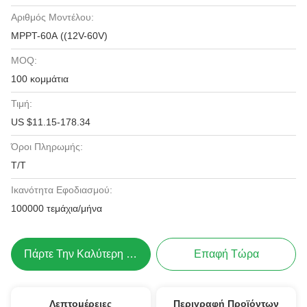
Αριθμός Μοντέλου:
MPPT-60A ((12V-60V)
MOQ:
100 κομμάτια
Τιμή:
US $11.15-178.34
Όροι Πληρωμής:
Τ/Τ
Ικανότητα Εφοδιασμού:
100000 τεμάχια/μήνα
Πάρτε Την Καλύτερη Τιμή
Επαφή Τώρα
Λεπτομέρειες
Περιγραφή Προϊόντων