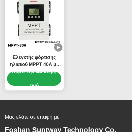
ρύθμιση ηλιακών
συλλεκτών
Ελεγκτής φόρτισης
ηλιακού MPPT 40A με
Πάρτε την καλύτερη
είσοδο PV 180V και
συμβατότητα
πολλαπλών μπαταριών
τιμή
Μας ελάτε σε επαφή με
Foshan Suntway Technology Co.