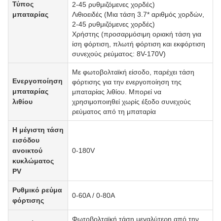
Τύπος
2-45 ρυθμιζόμενες χορδές)
μπαταρίας
Λιθιοειδές (Μια τάση 3.7* αριθμός χορδών,
2-45 ρυθμιζόμενες χορδές)
Χρήστης (προσαρμόσιμη οριακή τάση για
ίση φόρτιση, πλωτή φόρτιση και εκφόρτιση
συνεχούς ρεύματος: 8V-170V)
Με φωτοβολταϊκή είσοδο, παρέχει τάση
Ενεργοποίηση
φόρτισης για την ενεργοποίηση της
μπαταρίας
μπαταρίας λιθίου. Μπορεί να
λιθίου
χρησιμοποιηθεί χωρίς έξοδο συνεχούς
ρεύματος από τη μπαταρία
Η μέγιστη τάση
εισόδου
ανοικτού
0-180V
κυκλώματος
PV
Ρυθμικό ρεύμα
0-60A / 0-80A
φόρτισης
Φωτοβολταϊκή τάση μεγαλύτερη από την