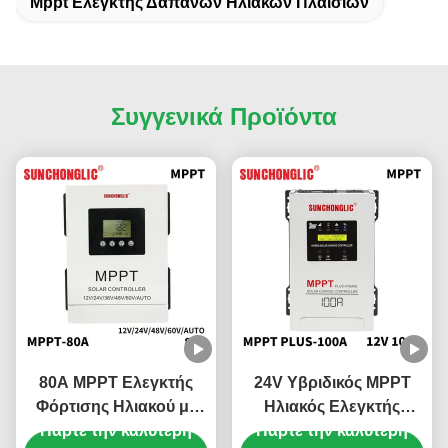
Mppt Ελεγκτής Δαπανών Ηλιακών Πλαισίων
Συγγενικά Προϊόντα
80A MPPT Ελεγκτής
24V Υβριδικός MPPT
Φόρτισης Ηλιακού με
Ηλιακός Ελεγκτής
Πάρτε την καλύτερη
Προστασία
Πάρτε την καλύτερη
Φορτίου με ρεύμα