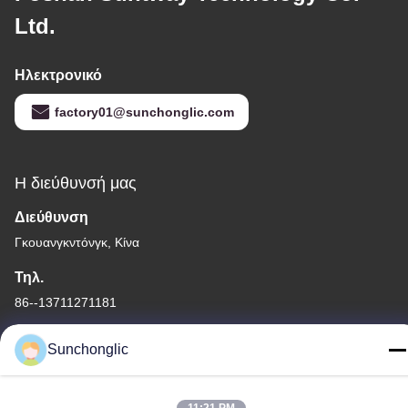
Ltd.
Ηλεκτρονικό
factory01@sunchonglic.com
Η διεύθυνσή μας
Διεύθυνση
Γκουανγκντόνγκ, Κίνα
Τηλ.
86--13711271181
Sunchonglic