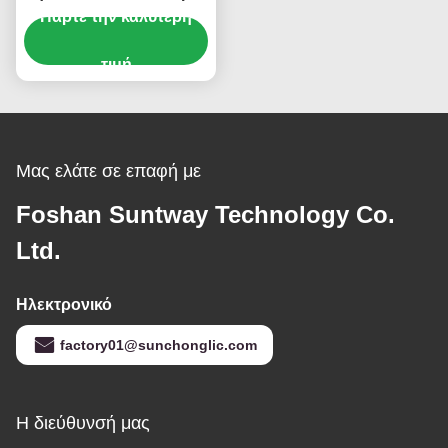
Πάρτε την καλύτερη
είσοδο PV 180V και
συμβατότητα
πολλαπλών μπαταριών
τιμή
Μας ελάτε σε επαφή με
Foshan Suntway Technology Co.
Ltd.
Ηλεκτρονικό
factory01@sunchonglic.com
Η διεύθυνσή μας