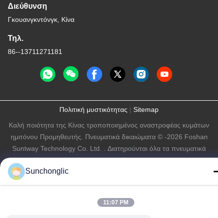
Διεύθυνση
Γκουανγκντόνγκ, Κίνα
Τηλ.
86--13711271181
Πολιτική μυστικότητας
|
Sitemap
Καλή ποιότητα της Κίνας τροποποιημένος αναστροφέας κυμάτων
ημιτόνου Προμηθευτής. Πνευματικά δικαιώματα © -2026 Foshan
Suntway Technology Co. Ltd. . Διατηρούνται όλα τα πνευματικά
δικαιώματα.
Sunchonglic
11:07 PM