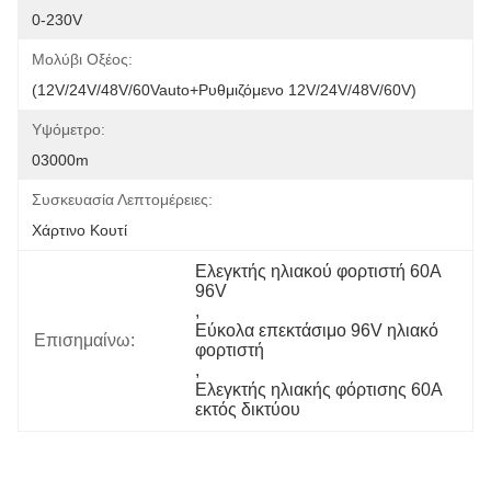
0-230V
Μολύβι Οξέος:
(12V/24V/48V/60Vauto+Ρυθμιζόμενο 12V/24V/48V/60V)
Υψόμετρο:
03000m
Συσκευασία Λεπτομέρειες:
Χάρτινο Κουτί
Ελεγκτής ηλιακού φορτιστή 60A 
96V
, 
Εύκολα επεκτάσιμο 96V ηλιακό 
Επισημαίνω:
φορτιστή
, 
Ελεγκτής ηλιακής φόρτισης 60A 
εκτός δικτύου