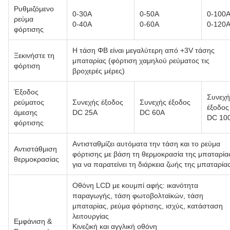
Ρυθμιζόμενο
0-30Α
0-50Α
0-100
ρεύμα
0-40Α
0-60Α
0-120
φόρτισης
Η τάση ΦΒ είναι μεγαλύτερη από +3V τάσης
Ξεκινήστε τη
μπαταρίας (φόρτιση χαμηλού ρεύματος τις
φόρτιση
βροχερές μέρες)
Έξοδος
Συνεχή
ρεύματος
Συνεχής έξοδος
Συνεχής έξοδος
έξοδος
άμεσης
DC 25A
DC 60A
DC 10
φόρτισης
Αντισταθμίζει αυτόματα την τάση και το ρεύμα
Αντιστάθμιση
φόρτισης με βάση τη θερμοκρασία της μπαταρία
θερμοκρασίας
για να παρατείνει τη διάρκεια ζωής της μπαταρία
Οθόνη LCD με κουμπί αφής: ικανότητα
παραγωγής, τάση φωτοβολταϊκών, τάση
μπαταρίας, ρεύμα φόρτισης, ισχύς, κατάσταση
λειτουργίας
Εμφάνιση &
Κινεζική και αγγλική οθόνη