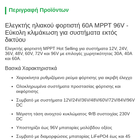
Περιγραφή Προϊόντων
Ελεγκτής ηλιακού φορτιστή 60A MPPT 96V -
Εύκολη κλιμάκωση για συστήματα εκτός
δικτύου
Ελεγκτής φορτιστή MPPT Hot Selling για συστήματα 12V, 24V,
36V, 48V, 60V, 72V και 96V με επιλογές χωρητικότητας 30A, 40A
και 60A.
Βασικά Χαρακτηριστικά
Χειροκίνητα ρυθμιζόμενο ρεύμα φόρτισης για ακριβή έλεγχο
Ολοκληρωμένα συστήματα προστασίας φόρτισης και
εκφόρτισης
Συμβατό με συστήματα 12V/24V/36V/48V/60V/72V/84V/96V
DC
Μέγιστη τάση ανοιχτού κυκλώματος Φ/Β συστοιχίας 230V
DC
Υποστηρίζει έως 96V μπαταρίες μολύβδου οξέος
Συμβατό με διαμορφώσεις μπαταρίας LiFePO4 έως και 45