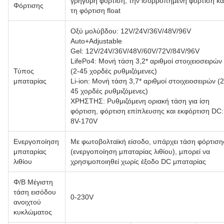
γρήγορη φόρτιση, την ισορροπημένη φόρτιση κα
Φόρτισης
τη φόρτιση float
Οξύ μολύβδου: 12V/24V/36V/48V/96V
Auto+Adjustable
Gel: 12V/24V/36V/48V/60V/72V/84V/96V
LifePo4: Μονή τάση 3,2* αριθμοί στοιχειοσειρών
Τύπος
(2-45 χορδές ρυθμιζόμενες)
μπαταρίας
Li-ion: Μονή τάση 3,7* αριθμοί στοιχειοσειρών (2
45 χορδές ρυθμιζόμενες)
ΧΡΗΣΤΗΣ: Ρυθμιζόμενη οριακή τάση για ίση
φόρτιση, φόρτιση επίπλευσης και εκφόρτιση DC:
8V-170V
Ενεργοποίηση
Με φωτοβολταϊκή είσοδο, υπάρχει τάση φόρτιση
μπαταρίας
(ενεργοποίηση μπαταρίας λιθίου), μπορεί να
λιθίου
χρησιμοποιηθεί χωρίς έξοδο DC μπαταρίας
Φ/Β Μέγιστη
τάση εισόδου
0-230V
ανοιχτού
κυκλώματος