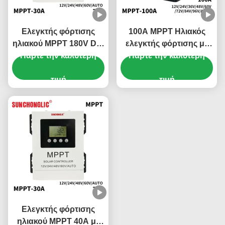
Ελεγκτής φόρτισης
100A MPPT Ηλιακός
ηλιακού MPPT 180V DC,
ελεγκτής φόρτισης με
Πάρτε την καλύτερη
30A με αυτόματη
Πάρτε την καλύτερη
αυτόματη
παρακολούθηση
παρακολούθηση και
μέγιστης ισχύος
τιμή
διεπαφή επικοινωνίας
τιμή
RS485 για
αποτελεσματική
ρύθμιση ηλιακών
συλλεκτών
Ελεγκτής φόρτισης
ηλιακού MPPT 40A με