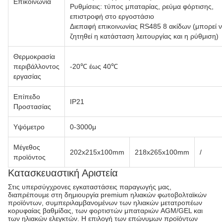
Επικοινωνία
Ρυθμίσεις: τύπος μπαταρίας, ρεύμα φόρτισης,
επιστροφή στο εργοστάσιο
Διεπαφή επικοινωνίας RS485 8 ακίδων (μπορεί 
ζητηθεί η κατάσταση λειτουργίας και η ρύθμιση)
Θερμοκρασία
περιβάλλοντος
-20℃ έως 40℃
εργασίας
Επίπεδο
IP21
Προστασίας
Υψόμετρο
0-3000μ
Μέγεθος
202x215x100mm
218x265x100mm
/
προϊόντος
Κατασκευαστική Αριστεία
Στις υπερσύγχρονες εγκαταστάσεις παραγωγής μας,
διαπρέπουμε στη δημιουργία premium ηλιακών φωτοβολταϊκών
προϊόντων, συμπεριλαμβανομένων των ηλιακών μετατροπέων
κορυφαίας βαθμίδας, των φορτιστών μπαταριών AGM/GEL και
των ηλιακών ελεγκτών. Η επιλογή των επώνυμων προϊόντων