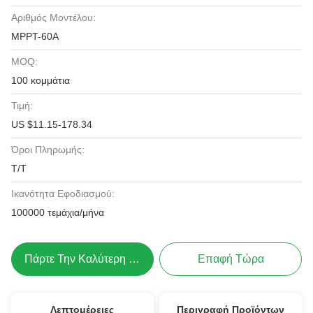
Αριθμός Μοντέλου:
MPPT-60A
MOQ:
100 κομμάτια
Τιμή:
US $11.15-178.34
Όροι Πληρωμής:
Τ/Τ
Ικανότητα Εφοδιασμού:
100000 τεμάχια/μήνα
Πάρτε Την Καλύτερη Τιμή
Επαφή Τώρα
Λεπτομέρειες
Περιγραφή Προϊόντων