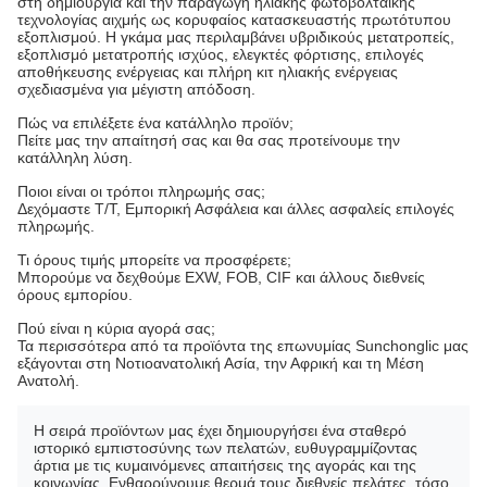
στη δημιουργία και την παραγωγή ηλιακής φωτοβολταϊκής
τεχνολογίας αιχμής ως κορυφαίος κατασκευαστής πρωτότυπου
εξοπλισμού. Η γκάμα μας περιλαμβάνει υβριδικούς μετατροπείς,
εξοπλισμό μετατροπής ισχύος, ελεγκτές φόρτισης, επιλογές
αποθήκευσης ενέργειας και πλήρη κιτ ηλιακής ενέργειας
σχεδιασμένα για μέγιστη απόδοση.
Πώς να επιλέξετε ένα κατάλληλο προϊόν;
Πείτε μας την απαίτησή σας και θα σας προτείνουμε την
κατάλληλη λύση.
Ποιοι είναι οι τρόποι πληρωμής σας;
Δεχόμαστε T/T, Εμπορική Ασφάλεια και άλλες ασφαλείς επιλογές
πληρωμής.
Τι όρους τιμής μπορείτε να προσφέρετε;
Μπορούμε να δεχθούμε EXW, FOB, CIF και άλλους διεθνείς
όρους εμπορίου.
Πού είναι η κύρια αγορά σας;
Τα περισσότερα από τα προϊόντα της επωνυμίας Sunchonglic μας
εξάγονται στη Νοτιοανατολική Ασία, την Αφρική και τη Μέση
Ανατολή.
Η σειρά προϊόντων μας έχει δημιουργήσει ένα σταθερό
ιστορικό εμπιστοσύνης των πελατών, ευθυγραμμίζοντας
άρτια με τις κυμαινόμενες απαιτήσεις της αγοράς και της
κοινωνίας. Ενθαρρύνουμε θερμά τους διεθνείς πελάτες, τόσο