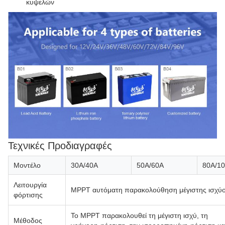
κυψελών
Τεχνικές Προδιαγραφές
Μοντέλο
30Α/40Α
50Α/60Α
80Α/1
Λειτουργία
MPPT αυτόματη παρακολούθηση μέγιστης ισχύ
φόρτισης
Το MPPT παρακολουθεί τη μέγιστη ισχύ, τη
Μέθοδος