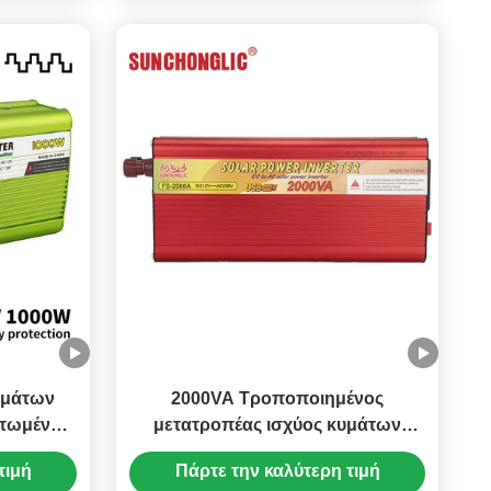
υμάτων
2000VA Τροποποιημένος
ατωμένη
μετατροπέας ισχύος κυμάτων
ροστασία
sinus εξοικονόμηση ενέργειας
τιμή
Πάρτε την καλύτερη τιμή
τύου
οικολογικά φιλικός εκτός δικτύου