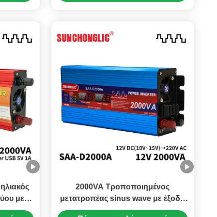
ηλιακός μετατροπέας
ηλιακός
2000VA Τροποποιημένος
τύου με
μετατροπέας sinus wave με έξοδο
20V
USB 5V 1A για ηλιακά συστήματα