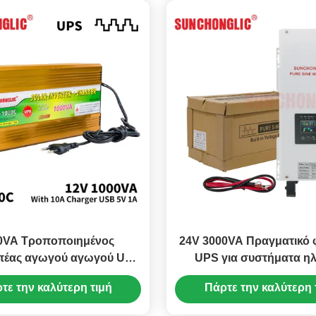
0VA Τροποποιημένος
24V 3000VA Πραγματικό 
πέας αγωγού αγωγού UPS
UPS για συστήματα ηλ
τιστή ρεύματος 12V 220V
ενέργειας
τε την καλύτερη τιμή
Πάρτε την καλύτερη 
οπέας ηλιακής ενέργειας