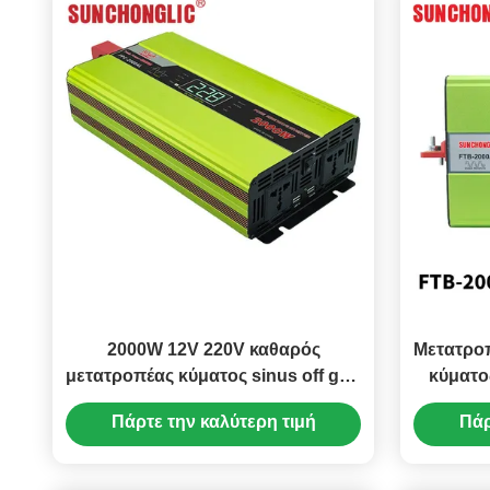
2000W 12V 220V καθαρός
Μετατροπ
μετατροπέας κύματος sinus off grid
κύματο
μετατροπέας ηλιακής ενέργειας με
Πάρτε την καλύτερη τιμή
Πάρ
διπλή φόρτιση USB