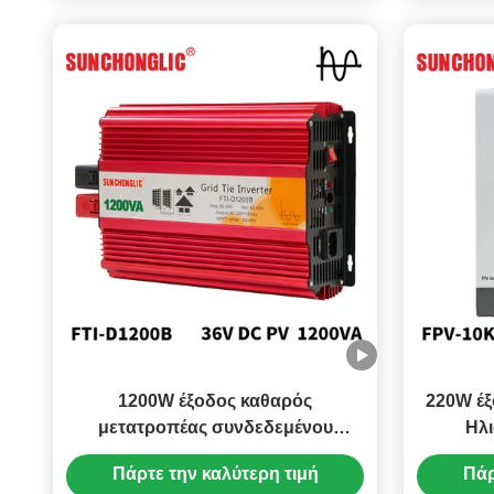
1200W έξοδος καθαρός
220W έξ
μετατροπέας συνδεδεμένου
Ηλι
δικτύου κυμάτων sinus με οθόνη
μετατ
Πάρτε την καλύτερη τιμή
Πάρ
LCD για ηλιακά συστήματα που