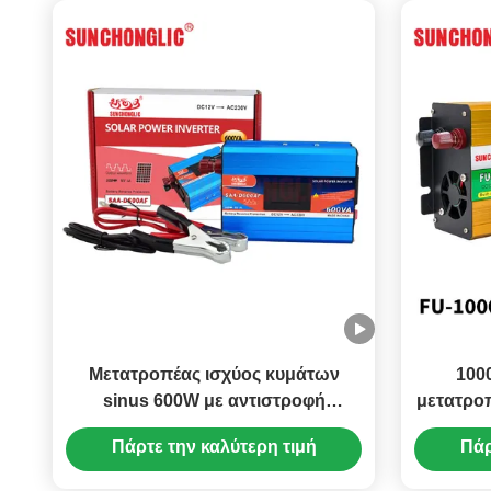
Μετατροπέας ισχύος κυμάτων
100
sinus 600W με αντιστροφή
μετατρο
προστασίας μπαταρίας DC12V έως
με φορ
Πάρτε την καλύτερη τιμή
Πάρ
AC220V για χρήση αυτοκινήτου και
Μετατρ
ηλιακής ενέργειας