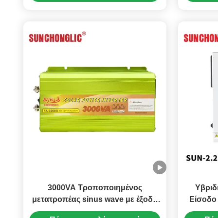
συνδέονται με το δίκτυο
3000VA Τροποποιημένος
Υβριδι
μετατροπέας sinus wave με έξοδο
Είσοδο
USB 5V 1A και
Παρακο