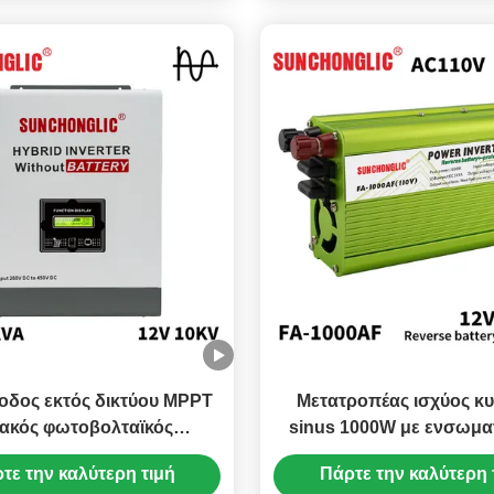
οδος εκτός δικτύου MPPT
Μετατροπέας ισχύος κ
ακός φωτοβολταϊκός
sinus 1000W με ενσωμ
ροπέας χωρίς μπαταρία
φόρτιση USB και πολυπ
τε την καλύτερη τιμή
Πάρτε την καλύτερη 
για χρήση εκτός δικ