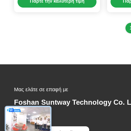
Πάρτε την καλύτερη τιμή
Πάρ
αποτελεσματικότητα μετατροπής
70%-80%
Μας ελάτε σε επαφή με
Foshan Suntway Technology Co. L
Ηλεκτρονικό