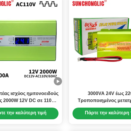
έας ισχύος ημιτονοειδούς
3000VA 24V έως 2
ς 2000W 12V DC σε 110V
Τροποποιημένος μετατ
AC εκτός δικτύου
ηλιακής ενέργειας με κυ
τε την καλύτερη τιμή
Πάρτε την καλύτερη 
sinus με 5V διεπαφή U
συστήματα εκτός δικ