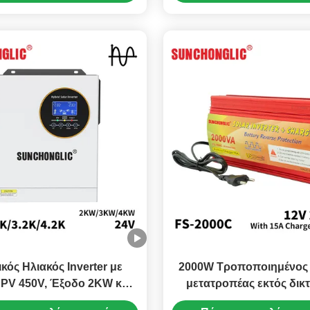
κός Ηλιακός Inverter με
2000W Τροποποιημένος 
 PV 450V, Έξοδο 2KW και
μετατροπέας εκτός δικ
λούθηση σε Πραγματικό
φορτιστή 12V έως 2