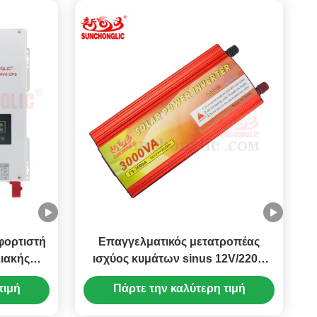
φορτιστή
Επαγγελματικός μετατροπέας
ιακής
ισχύος κυμάτων sinus 12V/220V
για χρήση εκτός δικτύου
τιμή
Πάρτε την καλύτερη τιμή