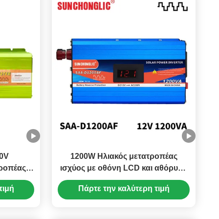
20V
1200W Ηλιακός μετατροπέας
ροπέας
ισχύος με οθόνη LCD και αθόρυβη
ματισμό
λειτουργία για οικιακές συσκευές
τιμή
Πάρτε την καλύτερη τιμή
SB για
τύου