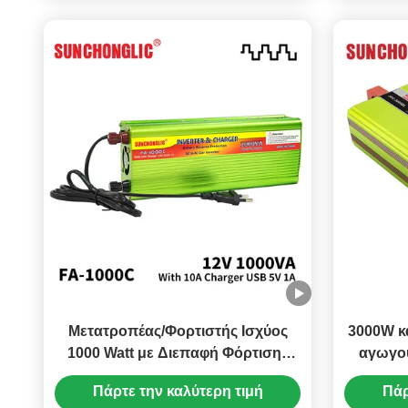
Μετατροπέας/Φορτιστής Ισχύος
3000W κ
1000 Watt με Διεπαφή Φόρτισης
αγωγού
USB 5V 1A και Έξοδο
μετατ
Πάρτε την καλύτερη τιμή
Πάρ
Τροποποιημένου Ημιτονοειδούς