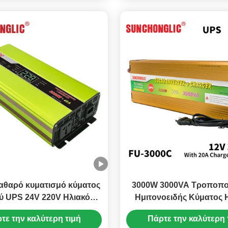
αθαρό κυματισμό κύματος
3000W 3000VA Τροποπο
 UPS 24V 220V Ηλιακός
Ημιτονοειδής Κύματος 
ροπέας με φορτιστή για
UPS Inverter Φορτιστής 
τε την καλύτερη τιμή
Πάρτε την καλύτερη 
οικιακές συσκευές
για Οικιακή Χρήσ