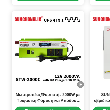
Κύματος
Μετατροπέας/Φορτιστής 2000W με
SUN
Τριφασική Φόρτιση και Απόδοση
υβριδικό
85% για Μετατροπή DC 12V σε AC
κύμα si