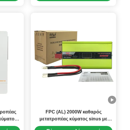
τροπέας
FPC (AL) 2000W καθαρός
κύματος
μετατροπέας κύματος sinus με
PPT και
φορτιστή μπαταρίας 200A για