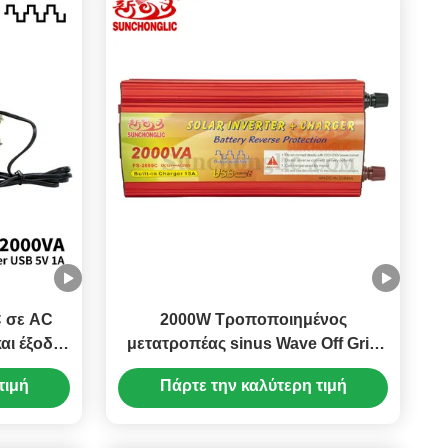
C σε AC
2000W Τροποποιημένος
αι έξοδο
μετατροπέας sinus Wave Off Grid
οειδούς
Ηλιακός μετατροπέας με έξοδο
τιμή
Πάρτε την καλύτερη τιμή
USB και ρεύμα φορτιστή 15A