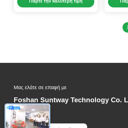
Πάρτε την καλύτερη τιμή
Πάρ
220V
Μας ελάτε σε επαφή με
Foshan Suntway Technology Co. L
Ηλεκτρονικό