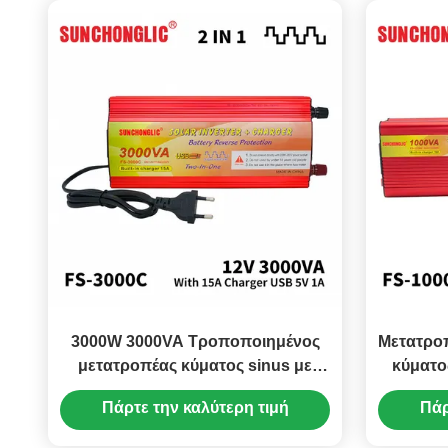
3000W 3000VA Τροποποιημένος
Μετατροπ
μετατροπέας κύματος sinus με
κύματο
φορτιστή μπαταρίας 15A 12V έως
10A
Πάρτε την καλύτερη τιμή
Πάρ
220V μετατροπέας ηλιακής
ενέργειας