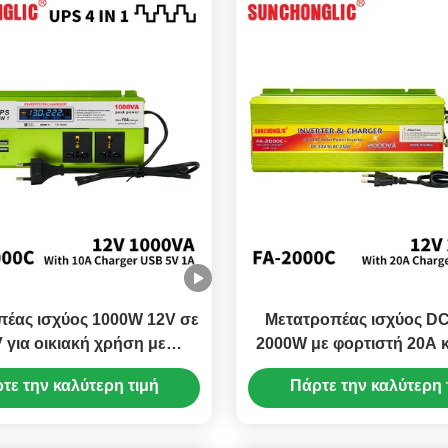
πέας ισχύος 1000W 12V σε
Μετατροπέας ισχύος D
 για οικιακή χρήση με
2000W με φορτιστή 20A κ
 για αξιόπιστη μετατροπή
τροποποιημένου ημιτον
τε την καλύτερη τιμή
Πάρτε την καλύτερη 
DC σε AC
κύματος