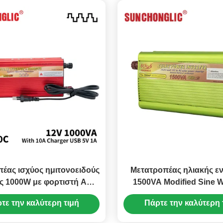
έας ισχύος ημιτονοειδούς
Μετατροπέας ηλιακής εν
ς 1000W με φορτιστή AC
1500VA Modified Sine 
 12V DC σε 220V AC
USB 5V 1A και μετατροπ
τε την καλύτερη τιμή
Πάρτε την καλύτερη 
220V