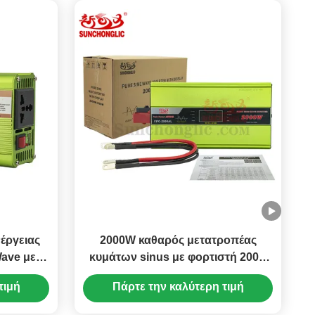
έργειας
2000W καθαρός μετατροπέας
Wave με
κυμάτων sinus με φορτιστή 200A
ή 12V σε
για μετατροπή ισχύος συνεχούς
τιμή
Πάρτε την καλύτερη τιμή
ενέργειας σε εναλλασσόμενη
ενέργεια