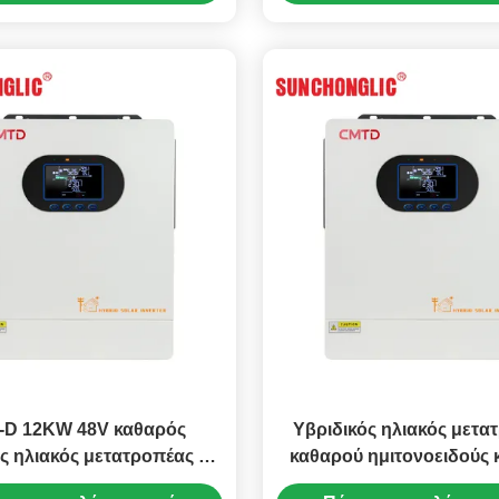
-D 12KW 48V καθαρός
Υβριδικός ηλιακός μετα
ς ηλιακός μετατροπέας με
καθαρού ημιτονοειδούς 
nus με φορτιστή MPPT και
12KW 48V με φορτιστή M