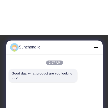
Sunchonglic
Η διεύθυνσή μας
2:07 AM
Διεύθυνση
Γκουανγκντόνγκ, Κίνα
Good day, what product are you looking 
for?
Τηλ.
86--13711271181