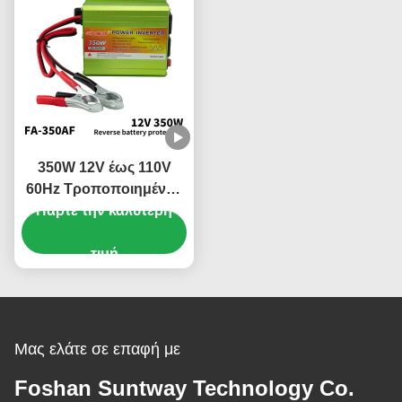
350W 12V έως 110V
60Hz Τροποποιημένος
μετατροπέας ισχύος
Πάρτε την καλύτερη
κυμάτων sinus για
χρήση εκτός δικτύου
τιμή
Μας ελάτε σε επαφή με
Foshan Suntway Technology Co.