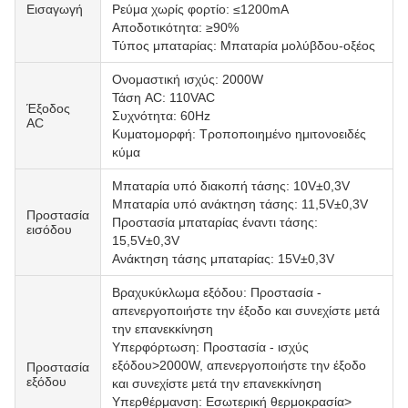
Εισαγωγή
Ρεύμα χωρίς φορτίο: ≤1200mA
Αποδοτικότητα: ≥90%
Τύπος μπαταρίας: Μπαταρία μολύβδου-οξέος
Ονομαστική ισχύς: 2000W
Τάση AC: 110VAC
Έξοδος
Συχνότητα: 60Hz
AC
Κυματομορφή: Τροποποιημένο ημιτονοειδές
κύμα
Μπαταρία υπό διακοπή τάσης: 10V±0,3V
Μπαταρία υπό ανάκτηση τάσης: 11,5V±0,3V
Προστασία
Προστασία μπαταρίας έναντι τάσης:
εισόδου
15,5V±0,3V
Ανάκτηση τάσης μπαταρίας: 15V±0,3V
Βραχυκύκλωμα εξόδου: Προστασία -
απενεργοποιήστε την έξοδο και συνεχίστε μετά
την επανεκκίνηση
Υπερφόρτωση: Προστασία - ισχύς
εξόδου>2000W, απενεργοποιήστε την έξοδο
Προστασία
εξόδου
και συνεχίστε μετά την επανεκκίνηση
Υπερθέρμανση: Εσωτερική θερμοκρασία>