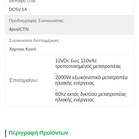
Διεπαφή USB:
DC5V 1Α
Προδιαγραφές Συσκευασίας:
4pcs/CTN
Συσκευασία Λεπτομέρειες:
Χάρτινο Κουτί
12vDc έως 110vAc 
τροποποιημένος μετατροπέας
, 
2000W εξωκοινοτικό μετατροπέα 
Επισημαίνω:
ηλιακής ενέργειας
, 
60hz εκτός δικτύου μετατροπέας 
ηλιακής ενέργειας
Περιγραφή Προϊόντων