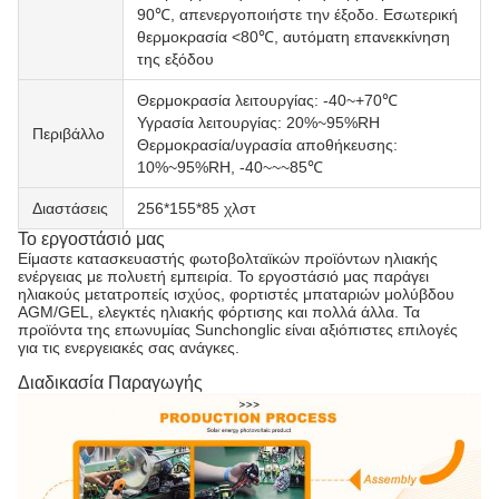
90℃, απενεργοποιήστε την έξοδο. Εσωτερική
θερμοκρασία <80℃, αυτόματη επανεκκίνηση
της εξόδου
Θερμοκρασία λειτουργίας: -40~+70℃
Υγρασία λειτουργίας: 20%~95%RH
Περιβάλλο
Θερμοκρασία/υγρασία αποθήκευσης:
10%~95%RH, -40~~~85℃
Διαστάσεις
256*155*85 χλστ
Το εργοστάσιό μας
Είμαστε κατασκευαστής φωτοβολταϊκών προϊόντων ηλιακής
ενέργειας με πολυετή εμπειρία. Το εργοστάσιό μας παράγει
ηλιακούς μετατροπείς ισχύος, φορτιστές μπαταριών μολύβδου
AGM/GEL, ελεγκτές ηλιακής φόρτισης και πολλά άλλα. Τα
προϊόντα της επωνυμίας Sunchonglic είναι αξιόπιστες επιλογές
για τις ενεργειακές σας ανάγκες.
Διαδικασία Παραγωγής