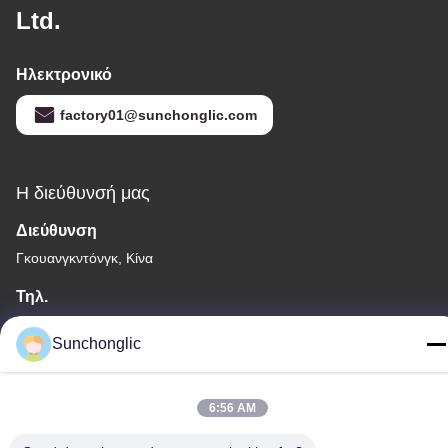
Ltd.
Ηλεκτρονικό
factory01@sunchonglic.com
Η διεύθυνσή μας
Διεύθυνση
Γκουανγκντόνγκ, Κίνα
Τηλ.
86--13711271181
Sunchonglic
6:56 AM
Πολιτική μυστικότητας
|
Sitemap