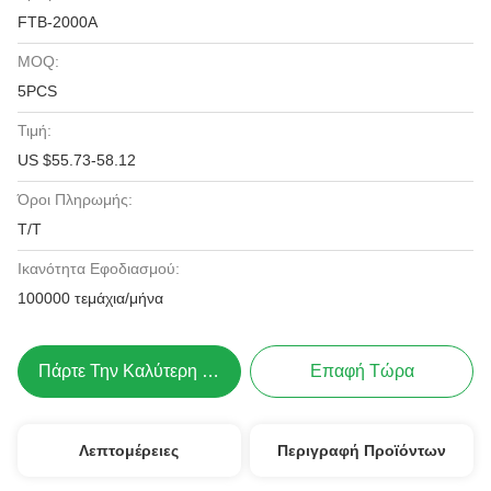
FTB-2000A
MOQ:
5PCS
Τιμή:
US $55.73-58.12
Όροι Πληρωμής:
Τ/Τ
Ικανότητα Εφοδιασμού:
100000 τεμάχια/μήνα
Πάρτε Την Καλύτερη Τιμή
Επαφή Τώρα
Λεπτομέρειες
Περιγραφή Προϊόντων