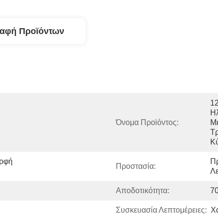
ραφή Προϊόντων
12
Ηλ
Όνομα Προϊόντος:
Μ
Τ
Κ
ρφή 
Πρ
Προστασία:
Λε
Αποδοτικότητα:
7
Συσκευασία Λεπτομέρειες:
Χ