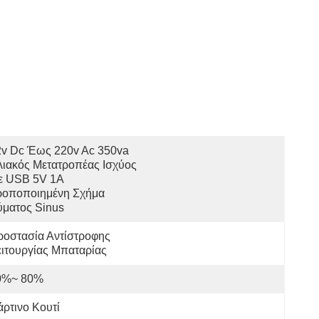
v Dc Έως 220v Ac 350va 
ιακός Μετατροπέας Ισχύος 
ε USB 5V 1A 
ροποποιημένη Σχήμα 
ύματος Sinus
οστασία Αντίστροφης 
ιτουργίας Μπαταρίας
0%~ 80%
άρτινο Κουτί