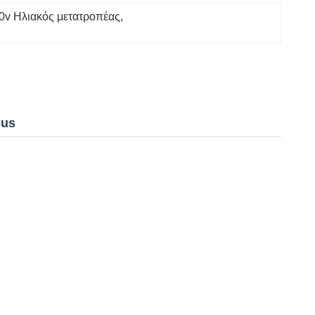
0v Ηλιακός μετατροπέας
, 
nus