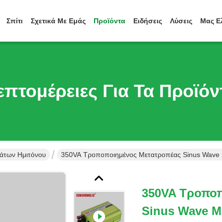
Σπίτι
Σχετικά Με Εμάς
Προϊόντα
Ειδήσεις
Λύσεις
Μας Ε
επτομέρειες Για Τα Προϊόν
άτων Ημιτόνου
350VA Τροποποιημένος Μετατροπέας Sinus Wave Μ
350VA Τροποπ
Sinus Wave Μ