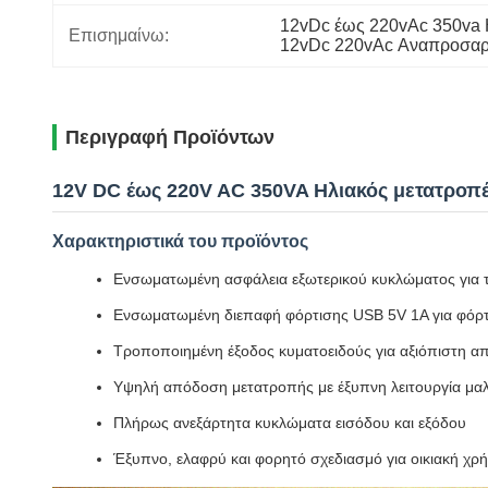
12vDc έως 220vAc 350va 
Επισημαίνω:
12vDc 220vAc Αναπροσαρμ
Περιγραφή Προϊόντων
12V DC έως 220V AC 350VA Ηλιακός μετατροπ
Χαρακτηριστικά του προϊόντος
Ενσωματωμένη ασφάλεια εξωτερικού κυκλώματος για 
Ενσωματωμένη διεπαφή φόρτισης USB 5V 1A για φόρ
Τροποποιημένη έξοδος κυματοειδούς για αξιόπιστη 
Υψηλή απόδοση μετατροπής με έξυπνη λειτουργία μαλ
Πλήρως ανεξάρτητα κυκλώματα εισόδου και εξόδου
Έξυπνο, ελαφρύ και φορητό σχεδιασμό για οικιακή χρ