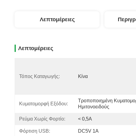
Λεπτομέρειες
Περιγ
Λεπτομέρειες
Τόπος Καταγωγής:
Κίνα
Τροποποιημένη Κυματομο
Κυματομορφή Εξόδου:
Ημιτονοειδούς
Ρεύμα Χωρίς Φορτίο:
< 0,5A
Φόρτιση USB:
DC5V 1Α