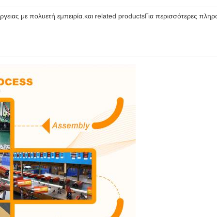
ειας με πολυετή εμπειρία.και related productsΓια περισσότερες πληρο