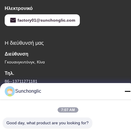
Ηλεκτρονικό
factory01@sunchonglic.com
Η διεύθυνσή μας
Διεύθυνση
Γκουανγκντόνγκ, Κίνα
Τηλ.
86--13711271181
Sunchonglic
7:07 AM
Πολιτική μυστικότητας
|
Sitemap
Good day, what product are you looking for?
Καλή ποιότητα της Κίνας τροποποιημένος αναστροφέας κυμάτων