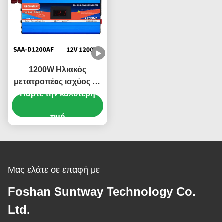
1200W Ηλιακός
μετατροπέας ισχύος με
οθόνη LCD και αθόρυβη
Πάρτε την καλύτερη
λειτουργία για οικιακές
συσκευές
τιμή
Μας ελάτε σε επαφή με
Foshan Suntway Technology Co.
Ltd.