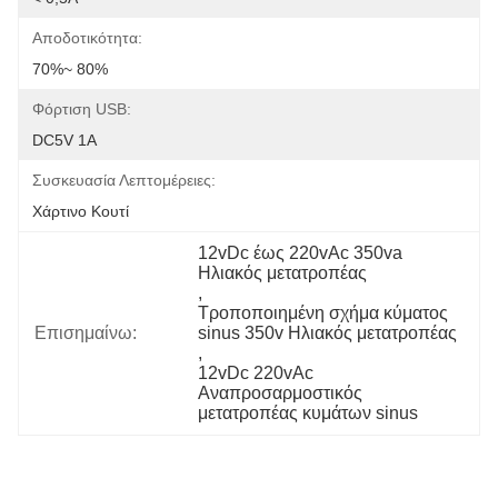
Αποδοτικότητα:
70%~ 80%
Φόρτιση USB:
DC5V 1Α
Συσκευασία Λεπτομέρειες:
Χάρτινο Κουτί
12vDc έως 220vAc 350va 
Ηλιακός μετατροπέας
, 
Τροποποιημένη σχήμα κύματος 
Επισημαίνω:
sinus 350v Ηλιακός μετατροπέας
, 
12vDc 220vAc 
Αναπροσαρμοστικός 
μετατροπέας κυμάτων sinus