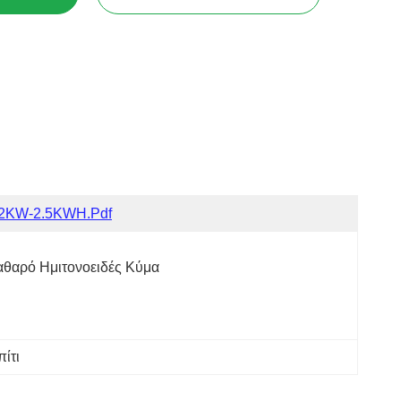
.2KW-2.5KWH.pdf
αθαρό Ημιτονοειδές Κύμα
πίτι