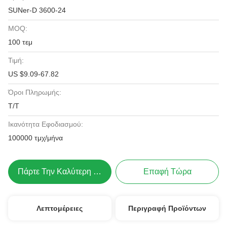
SUNer-D 3600-24
MOQ:
100 τεμ
Τιμή:
US $9.09-67.82
Όροι Πληρωμής:
T/T
Ικανότητα Εφοδιασμού:
100000 τμχ/μήνα
Πάρτε Την Καλύτερη Τιμή
Επαφή Τώρα
Λεπτομέρειες
Περιγραφή Προϊόντων