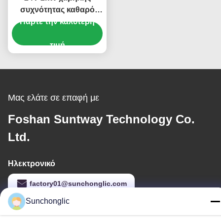
συχνότητας καθαρό
κυματικό κύμα MPPT
Πάρτε την καλύτερη
Υβριδικός ηλιακός
μετατροπέας για
τιμή
εφαρμογές εκτός
δικτύου
Μας ελάτε σε επαφή με
Foshan Suntway Technology Co.
Ltd.
Ηλεκτρονικό
factory01@sunchonglic.com
Sunchonglic