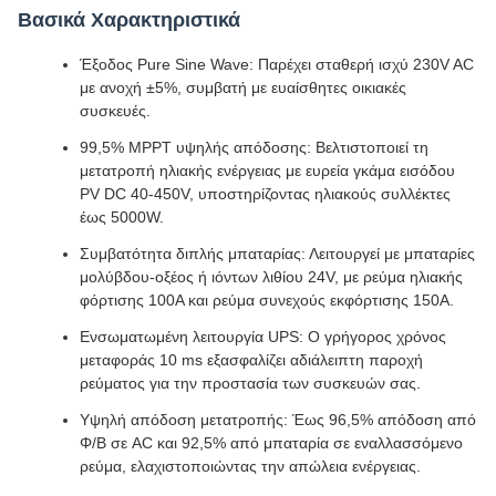
Βασικά Χαρακτηριστικά
Έξοδος Pure Sine Wave: Παρέχει σταθερή ισχύ 230V AC
με ανοχή ±5%, συμβατή με ευαίσθητες οικιακές
συσκευές.
99,5% MPPT υψηλής απόδοσης: Βελτιστοποιεί τη
μετατροπή ηλιακής ενέργειας με ευρεία γκάμα εισόδου
PV DC 40-450V, υποστηρίζοντας ηλιακούς συλλέκτες
έως 5000W.
Συμβατότητα διπλής μπαταρίας: Λειτουργεί με μπαταρίες
μολύβδου-οξέος ή ιόντων λιθίου 24V, με ρεύμα ηλιακής
φόρτισης 100Α και ρεύμα συνεχούς εκφόρτισης 150Α.
Ενσωματωμένη λειτουργία UPS: Ο γρήγορος χρόνος
μεταφοράς 10 ms εξασφαλίζει αδιάλειπτη παροχή
ρεύματος για την προστασία των συσκευών σας.
Υψηλή απόδοση μετατροπής: Έως 96,5% απόδοση από
Φ/Β σε AC και 92,5% από μπαταρία σε εναλλασσόμενο
ρεύμα, ελαχιστοποιώντας την απώλεια ενέργειας.