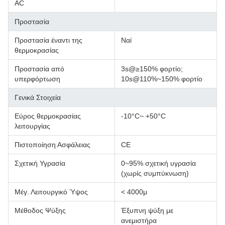
AC
Προστασία
Προστασία έναντι της
Ναί
θερμοκρασίας
Προστασία από
3s@≥150% φορτίο;
υπερφόρτωση
10s@110%~150% φορτίο
Γενικά Στοιχεία
Εύρος θερμοκρασίας
-10°C~ +50°C
λειτουργίας
Πιστοποίηση Ασφάλειας
CE
Σχετική Υγρασία
0~95% σχετική υγρασία
(χωρίς συμπύκνωση)
Μέγ. Λειτουργικό Ύψος
< 4000μ
Μέθοδος Ψύξης
Έξυπνη ψύξη με
ανεμιστήρα