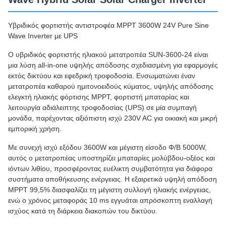
Υβριδικός φορτιστής αντιστροφέα MPPT 3600W 24V Pure Sine
Wave Inverter με UPS
Ο υβριδικός φορτιστής ηλιακού μετατροπέα SUN-3600-24 είναι
μια λύση all-in-one υψηλής απόδοσης σχεδιασμένη για εφαρμογές
εκτός δικτύου και εφεδρική τροφοδοσία. Ενσωματώνει έναν
μετατροπέα καθαρού ημιτονοειδούς κύματος, υψηλής απόδοσης
ελεγκτή ηλιακής φόρτισης MPPT, φορτιστή μπαταρίας και
λειτουργία αδιάλειπτης τροφοδοσίας (UPS) σε μία συμπαγή
μονάδα, παρέχοντας αξιόπιστη ισχύ 230V AC για οικιακή και μικρή
εμπορική χρήση.
Με συνεχή ισχύ εξόδου 3600W και μέγιστη είσοδο Φ/Β 5000W,
αυτός ο μετατροπέας υποστηρίζει μπαταρίες μολύβδου-οξέος και
ιόντων λιθίου, προσφέροντας ευέλικτη συμβατότητα για διάφορα
συστήματα αποθήκευσης ενέργειας. Η εξαιρετικά υψηλή απόδοση
MPPT 99,5% διασφαλίζει τη μέγιστη συλλογή ηλιακής ενέργειας,
ενώ ο χρόνος μεταφοράς 10 ms εγγυάται απρόσκοπτη εναλλαγή
ισχύος κατά τη διάρκεια διακοπών του δικτύου.