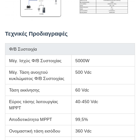
Τεχνικές Προδιαγραφές
Φ/Β Συστοιχία
Μέγ. Ισχύς Φ/Β Συστοιχίας
5000W
Μέγ. Τάση ανοιχτού
500 Vdc
κυκλώματος Φ/Β Συστοιχίας
Τάση εκκίνησης
60 Vdc
Εύρος τάσης λειτουργίας
40-450 Vdc
MPPT
Αποδοτικότητα MPPT
99,5%
Ονομαστική τάση εισόδου
360 Vdc