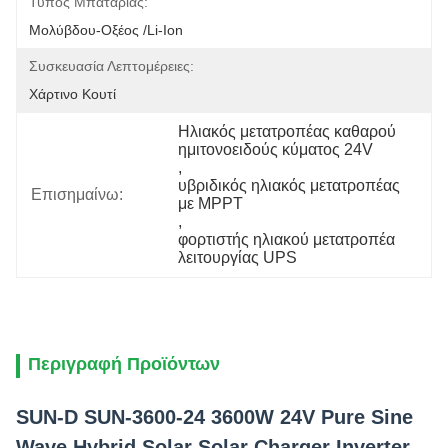
Τύπος Μπαταρίας:
Μολύβδου-Οξέος /Li-Ion
Συσκευασία Λεπτομέρειες:
Χάρτινο Κουτί
Ηλιακός μετατροπέας καθαρού 
ημιτονοειδούς κύματος 24V
, 
υβριδικός ηλιακός μετατροπέας 
Επισημαίνω:
με MPPT
, 
φορτιστής ηλιακού μετατροπέα 
λειτουργίας UPS
Περιγραφή Προϊόντων
SUN-D SUN-3600-24 3600W 24V Pure Sine
Wave Hybrid Solar Solar Charger Inverter