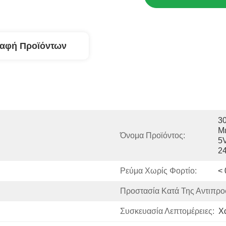
ραφή Προϊόντων
30
Με
Όνομα Προϊόντος:
5
2
Ρεύμα Χωρίς Φορτίο:
< 
Προστασία Κατά Της Αντιπρο
Συσκευασία Λεπτομέρειες:
Χ