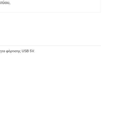
κτύου
, 
τητα φόρτισης USB 5V.