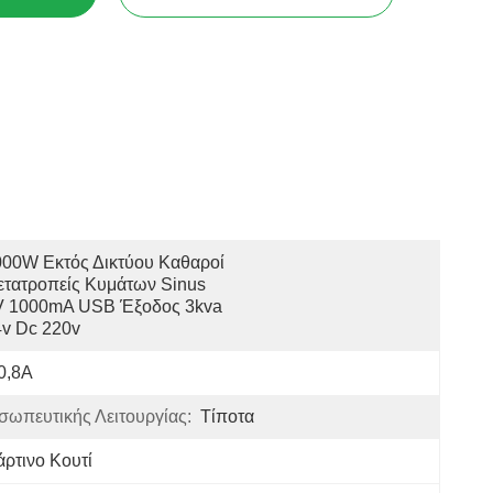
00W Εκτός Δικτύου Καθαροί 
τατροπείς Κυμάτων Sinus 
V 1000mA USB Έξοδος 3kva 
4v Dc 220v
0,8A
σωπευτικής Λειτουργίας:
Τίποτα
άρτινο Κουτί