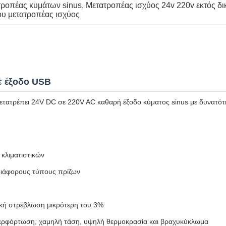
τροπέας κυμάτων sinus
, 
Μετατροπέας ισχύος 24v 220v εκτός δι
υ μετατροπέας ισχύος
ε έξοδο USB
ετατρέπει 24V DC σε 220V AC καθαρή έξοδο κύματος sinus με δυνατό
κλιματιστικών
 διάφορους τύπους πρίζων
ική στρέβλωση μικρότερη του 3%
ερφόρτωση, χαμηλή τάση, υψηλή θερμοκρασία και βραχυκύκλωμα