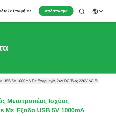
λάτε Σε Επαφή Με
Απόσπασμα
τα
ο USB 5V 1000mA Για Εφαρμογές 24V DC Έως 220V AC Εκτός Δικτύο
ς Μετατροπέας Ισχύος
us Με Έξοδο USB 5V 1000mA