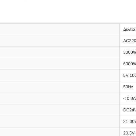
Δελτίο
AC22
3000
6000
5V 10
50Hz
< 0,8A
DC24
21-30
20.5V