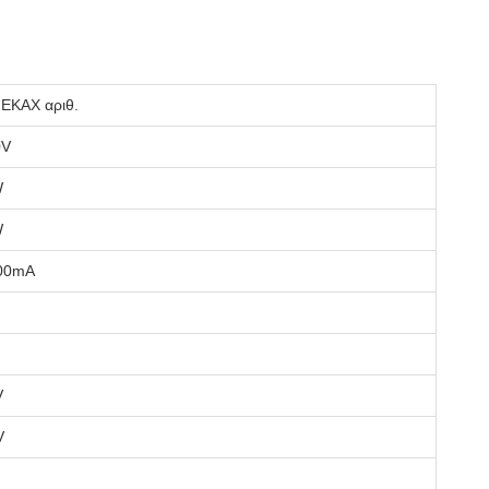
 ΕΚΑΧ αριθ.
0V
W
W
00mA
V
V