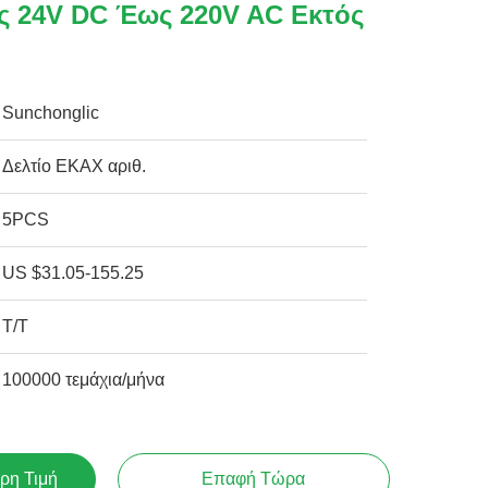
ς 24V DC Έως 220V AC Εκτός
Sunchonglic
Δελτίο ΕΚΑΧ αριθ.
5PCS
US $31.05-155.25
Τ/Τ
100000 τεμάχια/μήνα
ρη Τιμή
Επαφή Τώρα