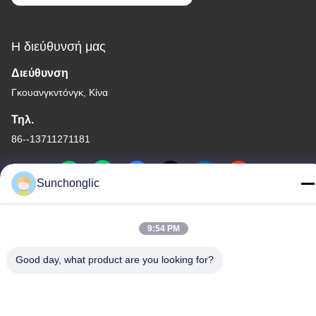
Η διεύθυνσή μας
Διεύθυνση
Γκουανγκντόνγκ, Κίνα
Τηλ.
86--13711271181
Sunchonglic
Πολιτική μυστικότητας
|
Sitemap
9:54 PM
Καλή ποιότητα της Κίνας τροποποιημένος αναστροφέας κυμάτων
Good day, what product are you looking for?
ημιτόνου Προμηθευτής. Πνευματικά δικαιώματα © -2026 Foshan
Suntway Technology Co. Ltd. . Διατηρούνται όλα τα πνευματικά
δικαιώματα.