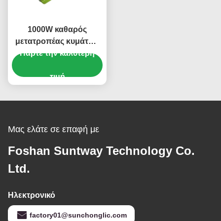
1000W καθαρός
μετατροπέας κυμάτων
sinus 12V DC έως 220V
Πάρτε την καλύτερη
AC με υψηλή απόδοση
και πολλαπλές
τιμή
προστασίες
Μας ελάτε σε επαφή με
Foshan Suntway Technology Co.
Ltd.
Ηλεκτρονικό
factory01@sunchonglic.com