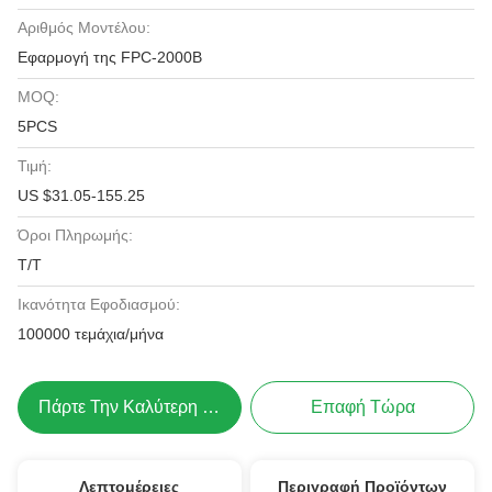
Αριθμός Μοντέλου:
Εφαρμογή της FPC-2000B
MOQ:
5PCS
Τιμή:
US $31.05-155.25
Όροι Πληρωμής:
Τ/Τ
Ικανότητα Εφοδιασμού:
100000 τεμάχια/μήνα
Πάρτε Την Καλύτερη Τιμή
Επαφή Τώρα
Λεπτομέρειες
Περιγραφή Προϊόντων