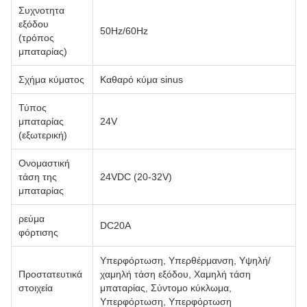
Συχνοτητα
εξόδου
50Hz/60Hz
(τρόπος
μπαταρίας)
Σχήμα κύματος
Καθαρό κύμα sinus
Τύπος
μπαταρίας
24V
(εξωτερική)
Ονομαστική
τάση της
24VDC (20-32V)
μπαταρίας
ρεύμα
DC20A
φόρτισης
Υπερφόρτωση, Υπερθέρμανση, Υψηλή/
Προστατευτικά
χαμηλή τάση εξόδου, Χαμηλή τάση
στοιχεία
μπαταρίας, Σύντομο κύκλωμα,
Υπερφόρτωση, Υπερφόρτωση