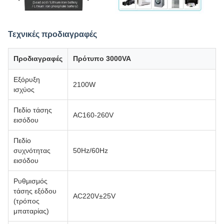
Τεχνικές προδιαγραφές
Προδιαγραφές
Πρότυπο 3000VA
Εξόρυξη
2100W
ισχύος
Πεδίο τάσης
AC160-260V
εισόδου
Πεδίο
συχνότητας
50Hz/60Hz
εισόδου
Ρυθμισμός
τάσης εξόδου
AC220V±25V
(τρόπος
μπαταρίας)