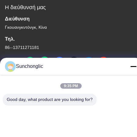
Η διεύθυνσή μας
Διεύθυνση
Γκουανγκντόνγκ, Κίνα
Τηλ.
86--13711271181
Sunchonglic
Πολιτική μυστικότητας
|
Sitemap
9:35 PM
Καλή ποιότητα της Κίνας τροποποιημένος αναστροφέας κυμάτων
Good day, what product are you looking for?
ημιτόνου Προμηθευτής. Πνευματικά δικαιώματα © -2026 Foshan
Suntway Technology Co. Ltd. . Διατηρούνται όλα τα πνευματικά
δικαιώματα.