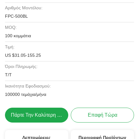
Αριθμός Μοντέλου:
FPC-500BL
MOQ:
100 κομμάτια
Τιμή:
US $31.05-155.25
Όροι Πληρωμής:
Τ/Τ
Ικανότητα Εφοδιασμού:
100000 τεμάχια/μήνα
Πάρτε Την Καλύτερη Τιμή
Επαφή Τώρα
Λεπτομέρειες
Περιγραφή Προϊόντων