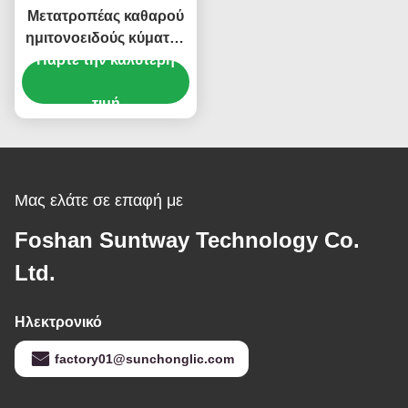
Μετατροπέας καθαρού
ημιτονοειδούς κύματος
Πάρτε την καλύτερη
2000W με USB 5V
1000mA και πολλαπλές
ασφαλείς προστασίες
τιμή
για μετατροπή ισχύος
DC σε AC
Μας ελάτε σε επαφή με
Foshan Suntway Technology Co.
Ltd.
Ηλεκτρονικό
factory01@sunchonglic.com