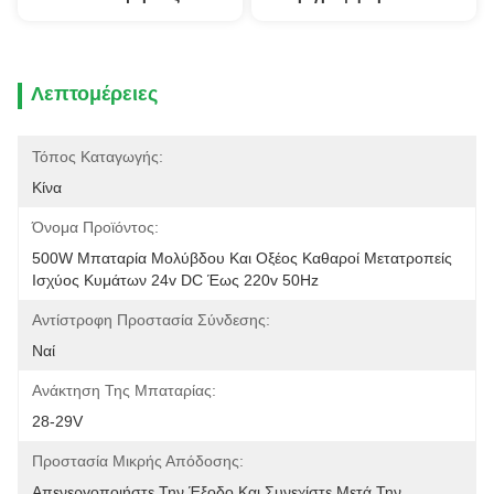
Λεπτομέρειες
Τόπος Καταγωγής:
Κίνα
Όνομα Προϊόντος:
500W Μπαταρία Μολύβδου Και Οξέος Καθαροί Μετατροπείς 
Ισχύος Κυμάτων 24v DC Έως 220v 50Hz
Αντίστροφη Προστασία Σύνδεσης:
Ναί
Ανάκτηση Της Μπαταρίας:
28-29V
Προστασία Μικρής Απόδοσης:
Απενεργοποιήστε Την Έξοδο Και Συνεχίστε Μετά Την 